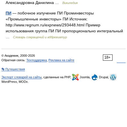
Александровна Данилина …
Википедия
ПИ
— побочное излучение ПИ Проминвесторы
«Промышленные инвесторы» ПИ Источник:
http://www.regnum.ru/expnews/293448.html Пример
использования группа ПИ ПИ пропорционально интегральный
…
Словарь сокращений и аббревиатур
© Академик, 2000-2026
18+
Обратная связь:
Техподдержка
,
Реклама на сайте
👣 Путешествия
Экспорт словарей на сайты
, сделанные на PHP,
Joomla,
Drupal,
WordPress, MODx.